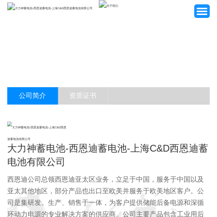
网站首页
关于我们
公司简介
资质证书
产品中心
客户案例
大力神蓄电池-西恩迪蓄电池-上海C&D西恩迪蓄
电池有限公司
新闻资讯
西恩迪公司总领西恩迪亚太区业务，立足于中国，服务于中国以及
招贤纳士
亚太其他地区，部分产品也出口至欧美并服务于欧美地区客户。公
司是集研发、生产、销售于一体，为客户提供储能后备电源和深循
联系我们
环动力电源的专业解决方案的供应商。公司主要产品包含工业用后