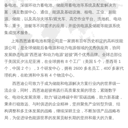
备电池、深循环动力蓄电池、储能用蓄电池等系统及配套解决方
案，满足数据中心、通信、能源及基础设施、核电、工业、新能
源、储能，以及高尔夫球车/观光车、高空作业平台、洗地机、电动
车、重卡、游艇等不同需求的应用，并提供电源及储能等能源系统
集成技术服务。
上海西恩迪蓄电池有限公司是一家拥有百年历史积淀的高科技能
源公司，是全球储能后备电源和动力电源领域的优秀供应商，协同
发展静态电源“西恩迪”和动力电源“超骏”两个优秀品牌。全球总部位
于美国宾夕法尼亚洲，在全球拥有 8 个工厂（美国 5 个，墨西哥 1
个，中国 2 个），3 个研发中心，拥有 2600 多名员工，400 多家代
理机构，在欧洲和中东有 4 个物流中心。
西恩迪公司致力于成为储能和电源解决方案行业内的世界级一
流企业，同时，西恩迪超骏将践行高质量发展的理念，紧随数字
化、电动化发展浪潮，助力“碳达峰碳中和”双碳战略，助力新基建，
秉承行稳致远、与时俱进的企业精神，坚持聚焦产业转型升级、结
构调整和多主体发展的战略，继续深耕主业，不断加强产品战略布
局，为促进绿色能源世界的发展贡献长期的坚持和最大的力量。