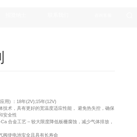
招贤纳士
联系我们
咨询客服
列
) ：18年(2V);15年(12V)
体技术，具有更好的宽温度适应性能， 避免热失控，确保
和安全性
-Ca 合金工艺 – 较大限度降低板栅腐蚀，减少气体排放，
气阀使电池安全且具有长寿命